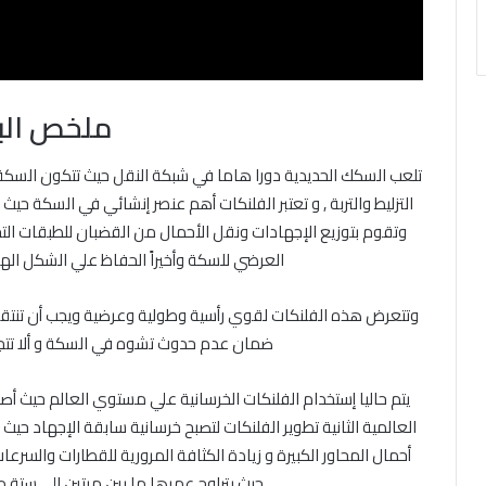
ملخص الب
تلعب السكك الحديدية دورا هاما في شبكة النقل حيث تتكون السك
التزليط والتربة , و تعتبر الفلنكات أهم عنصر إنشائي في السكة حي
وتقوم بتوزيع الإجهادات ونقل الأحمال من القضبان للطبقات التحت
العرضي للسكة وأخيراً الحفاظ علي الشكل ال
وتتعرض هذه الفلنكات لقوي رأسية وطولية وعرضية ويجب أن تنتقل
ضمان عدم حدوث تشوه في السكة و ألا تتجاو
يتم حاليا إستخدام الفلنكات الخرسانية علي مستوي العالم حيث أص
العالمية الثانية تطوير الفلنكات لتصبح خرسانية سابقة الإجهاد حيث
أحمال المحاور الكبيرة و زيادة الكثافة المرورية للقطارات والسرعا
حيث يتراوح عمرها ما بين مرتين الي ستة م