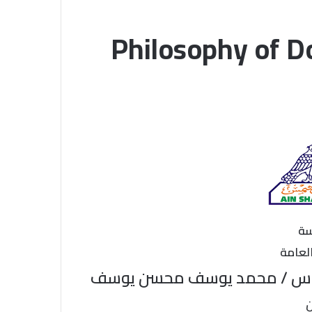
Philosophy of D
سة
لعامة
مهندس / محمد يوسف محسن يوسف
ن