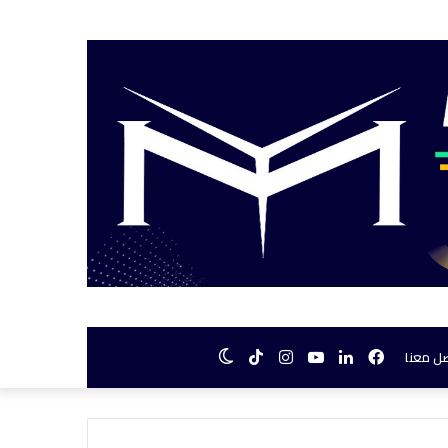
فيسبوك
لينكدإن
يوتيوب
انستقرام
TikTok
الوضع
ل معنا
المظلم