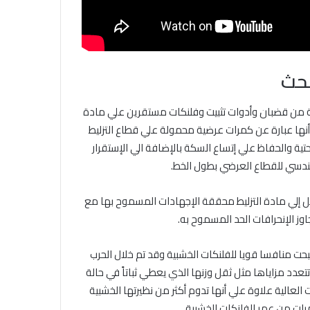
حث
ة من قضبان وأدوات تثبيت وفلنكات مستقرين علي مادة
ث أنها عبارة عن كمرات عرضية محمولة علي قطاع التزليط
ية والحفاظ علي إتساع السكة بالإضافة الي الإستقرار
هندسي للقطاع العرضي بطول الخط.
 إلي مادة التزليط محققة الإجهادات المسموح بها مع
ز الإنحرافات الحد المسموح به.
بحت منافسا قويا للفلنكات الخشبية وقد تم خلال الحرب
 تتعدد مزاياها مثل ثقل وزنها الذي يعطي ثباتاً في حالة
ت العالية علاوة علي أنها تدوم أكثر من نظيرتها الخشبية
رات من عمر الفلنكات الخشبية.