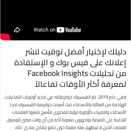
د
ا
إ
ل
ك
ت
دليلك ل
ختيار أفضل توقيت لنشر
ر
و
إعلانك على فيس بوك و الإستفادة
ن
من تحليلات
Facebook Insights
ي
ا
لمعرفة أكثر الأوقات تفاعالاً
ففي عام 2019، غيّر الفيسبوك خوارزميّاته في تحديد أولويات التفاعلات
الهادفة من العائلة والأصدقاء حيث أصبحت خوارزمية الفيسبوك تحدد
الأصدقاء والاقرباء كأولوية لرؤية المحتوى فأصبح ناشروا العلامات
التجارية على المنصة يواجهون صعوبة أكبر من أي وقت مضى للوصول
للعملاء الذين لا تربطهم صلة معينة دون دفع مقابل مادي ذلك