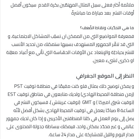
ملائمة أكثر فعلى سبيل المثال المهتمّين بكرة القدم سيكون أفضل
أوقات النشر بعد مباراة ما مباشرةً
ما هي التحدّيات ونقاط الضّعف؟
فمعرفة المواضيع التي من الممكن ان تسبّب المشاكل الاجتماعية، و
التي قد تنفّر الجمهور المستهدف بسببها ستمكنك من تحديد الأنسب
للنشر بحياديّة والإبتعاد عن الأوقات الحسّاسة التي تأتي مع أعياد معيّنة
او ذكرى لشيء معين.
النظر إلى الموقع الجغرافي
و يمكن توضيح ذلك بمثال فلو كنت مقيمًا في منطقة توقيت PST
(زمن منطقة المحيط الهادي) ولديك متابعون في مناطق توقيت EST
(توقيت شرق اميركا ) و GMT (توقيت غرينتش )، فسيكون النشر في
الساعة 8 صباحًا يعمل في توقيت المحيط الهادي بشكل أفضل لأنّه
يصل إلى يوم العمل في كلتا المنطقتين الأخريين و إذا كان لديك جمهور
عالمي و غير محدّد بمكان واحد، فيمكنك ببساطة جدولة المحتوى على
مدار اليوم والليل للمشاركة على مدار 24 ساعة.