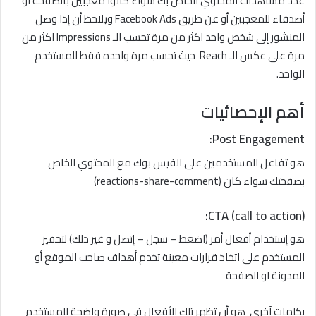
عدد مشاهدات المحتوي الخاص بك سواء كانوا معجبين بالصفحة او
أصدقاء للمعجبين أو عن طريق Facebook Ads ويلاحظ أن إذا وصل
المنشور إلى شخص واحد اكثر من مرة تحسب الـ Impressions اكثر من
مرة على عكس الـ Reach حيث تحسب مرة واحده فقط للمستخدم
الواحد.
أهم
الإحصائيات
:
Post Engagement
هو تفاعل المستخدمين على الفيس بوك مع المحتوي الخاص
بصفحتك سواء كان (reactions-share-comment)
:
CTA (call to action)
هو إستخدام أفعال أمر (اضغط – سجل – إتصل و غير ذلك) لتحفيز
المستخدم على اتخاذ قرارات معينة تخدم أهداف صاحب الموقع أو
المدونة او الصفحة
بكلمات آخرى هو أن تظهر تلك الأفعال في صورة واضحة للمستخدم