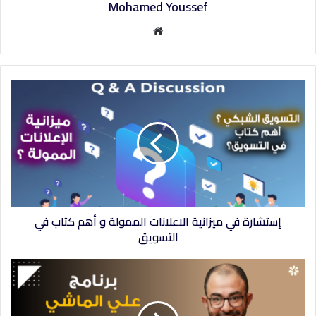
Mohamed Youssef
م
و
ق
ع
ا
ل
و
ي
ب
إستشارة في ميزانية الاعلانات الممولة و أهم كتاب في
التسويق