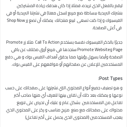
ليقم بالفعل الذي تريده، فمثلا إذا كان هدفك زيادة المشتركين
بنشرتك البريدية ببساطة ضع مربع (سجل معنا) في نشرتنا البريدية أو في
الفيسبوك و إذا كنت تسعى لبيع منتجاتك يمكنك أن تضع زر Shop Now
في أعلى الصفحة.
جديرًا بالذكر الفيسبوك نفسه يستخدم Call To Action مثلا زر Promote
Page وPromote Website ستجدها في مربع أزرق مختلف عن باقي
الصفحة وأيضا يسهل رؤيتها مما يحقق أهداف الفيس بوك و هي دفع
المستخدمين للإعلان عن صفحاتهم أو مواقعهم على الفيس بوك.
:
Post Types
و هو تصنيف جميع أنواع المحتوي التي نشرتها على صفحاتك على حسب
نوعها و يمكنك بعد ذلك أن تقارن بينها لتعرف أي منها صاحب أكبر
تفاعل من المستخدمين بشكل عام و عليك أن تحرص على تنويع
محتواك على صفحاتك مع صنع مزيج مناسب و ركز على المحتوي الذي
يعجب المستخدمين (المحتوى الذي يحصل على أكبر تفاعل)