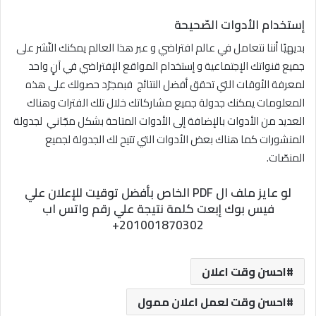
إستخدام الأدوات الصّحيحة
بديهيًا أننا نتعامل في عالم افتراضي و عبر هذا العالم يمكنك النّشر على
جميع قنواتك الإجتماعية و إستخدام المواقع الإفتراضي في آنٍ واحد
لمعرفة الأوقات التي تحقق أفضل النتائج فبمجرّد حصولك على هذه
المعلومات يمكنك جدولة جميع مشاركاتك خلال تلك الفترات وهناك
العديد من الأدوات بالإضافة إلى الأدوات المتاحة بشكل مجّاني لجدولة
المنشورات كما هناك بعض الأدوات التي تتيح لك الجدولة لجميع
المنصّات.
لو عايز ملف ال PDF الخاص بأفضل توقيت للإعلان علي
فيس بوك إبعت كلمة نتيجة علي رقم واتس اب
201001870302+
احسن وقت اعلان
احسن وقت لعمل اعلان ممول