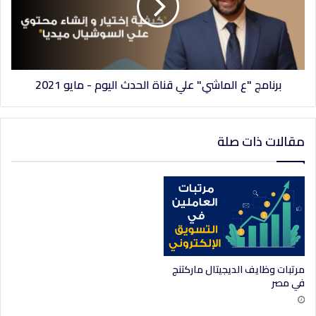
برنامج "ع الماشي" علي قناة الحدث اليوم - مايو 2021
مقالات ذات صلة
مرتبات وظايف الديجيتال ماركتنج
في مصر