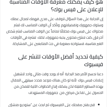
هو كيف يمكنك معرفة الأوقات المناسبة
للإعلان على فيس بوك؟
إن الاجابة على هذا السؤال تتوقف على مدى فهمك لمجال عملك
وسلوك جمهورك وتفضيلاتهم. وتأكد أن الوقت المناسب لك لنشر
محتواك على فيس بوك مختلفًا تماماً عن الوقت المناسب لنشر شخص
آخر فإن كنت تنشئ محتوى يحبه جمهورك، لكنك تنشره في الأوقات
الغير مناسبه، فستواجه صعوبة في حث المتابعين على المشاركة.
كيفية تحديد أفضل الأوقات للنشر على
فيسبوك
دعنا نحسم الأمر منذ البداية أنه لا يوجد وقت مثالي واحد لتشغيل
إعلانات فيس بوك لأنه لو كان هناك موعد محدد سينتهي المقال
بهذه السطور القليلة لكن يمكنك إتباع الخطوات الآتية لتتمكن من
الحصول على تفاعل مرضي من جمهورك المستهدف
قم بفتح صفحتك على الفيسبوك ثم ابحث عن “ستوديو منشئي