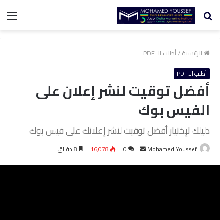
بحث
الق
عن
الرئيسية
/
أطلب الـ PDF
أطلب الـ PDF
أفضل توقيت لنشر إعلان على
الفيس بوك
دليلك لإختيار أفضل توقيت لنشر إعلانك على فيس بوك
Mohamed Youssef
أ
0
16٬078
8 دقائق
ر
س
ل
ب
ر
ي