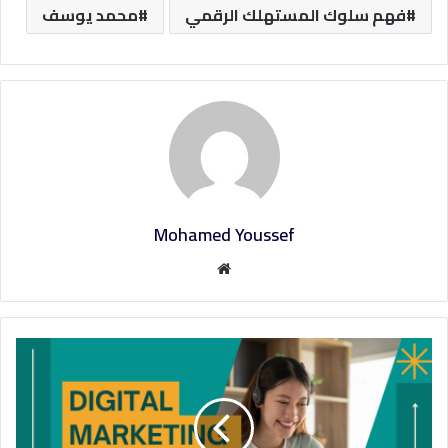
فهم سلوك المستهلك الرقمي
محمد يوسف
Mohamed Youssef
م
و
ق
ع
ا
ل
و
ي