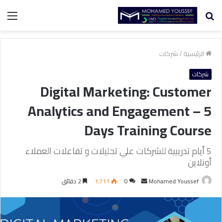
بحث
الق
عن
الرئيسية
/
شركات
شركات
Digital Marketing: Customer
Analytics and Engagement – 5
Days Training Course
5 أيام تدريبية للشركات علي تحليلات و تفاعلات العملاء
أونلاين
Mohamed Youssef
أ
0
1٬711
2 دقائق
ر
س
ل