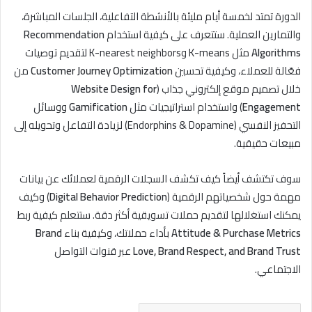
الدورة تمتد لخمسة أيام مليئة بالأنشطة التفاعلية، الجلسات المباشرة،
والتمارين العملية. ستتعرف على كيفية استخدام
Recommendation
Algorithms
مثل K-means وK-nearest neighbors لتقديم توصيات
فعّالة للعملاء، وكيفية تحسين
Customer Journey Optimization
من
خلال تصميم موقع إلكتروني جذاب (
Website Design for
Engagement
) واستخدام استراتيجيات مثل
Gamification
ووسائل
التحفيز النفسي (Endorphins & Dopamine) لزيادة التفاعل وتحويله إلى
مبيعات حقيقية.
سوف تكتشف أيضاً كيف تكشف السجلات الرقمية لعملائك عن بيانات
مهمة حول شخصياتهم الرقمية (
Digital Behavior Prediction
) وكيف
يمكنك استغلالها لتقديم حملات تسويقية أكثر دقة. ستتعلم كيفية ربط
Attitude & Purchase Metrics
بأداء حملاتك، وكيفية بناء
Brand
Love, Brand Respect, and Brand Trust
عبر قنوات التواصل
الاجتماعي.