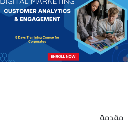
ب
ر
ي
د
ا
إ
ل
ك
ت
ر
و
ن
ي
ا
مقدمة