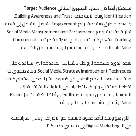
ستتمكن أيضًا من
تحديد الجمهور المثالي Target Audience
Identification
وبناء الثقة معه
Building Awareness and Trust
،
واستخدام طرق متقدمة لرفع
Engagement
وتحويل التفاعل إلى قيمة
تجارية حقيقية. ومع
Social Media Measurement and Performance
Tracking
ستتعلم كيف تقيس نجاح استراتيجيتك وتحدد
Commercial
Value
للحملات عبر أدوات حديثة توفر الوقت وتزيد من الكفاءة.
هذه الدورة مصممة لتزويدك بالأساليب المتقدمة التي تساعدك على
Social Media Strategy Improvement Techniques
، وبناء محتوى له
صلة قوية بعملائك مع التخلص من ضغوط النشر اللحظي. ستتعلم كيف
تخطط للمستقبل، وتواكب التطورات في القنوات الناشئة، وتحوّل
السوشيال ميديا من مجرد منصة للنشر إلى أداة استراتيجية تُعزز
Brand
Value
وتُحقق عائد استثماري طويل الأمد.
الآن هو وقتك لتأخذ خطوة حقيقية نحو الاحتراف، وتنقل استراتيجيتك
في الـ
Digital Marketing
إلى مستوى جديد كليًا.