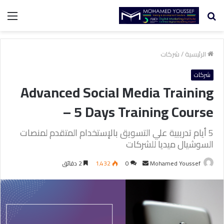
بحث
الق
عن
الرئيسية
/
شركات
شركات
Advanced Social Media Training
– 5 Days Training Course
5 أيام تدريبية علي التسويق بالإستخدام المتقدم لمنصات
السوشيال ميديا للشركات
Mohamed Youssef
أ
0
1٬432
2 دقائق
ر
س
ل
ب
ر