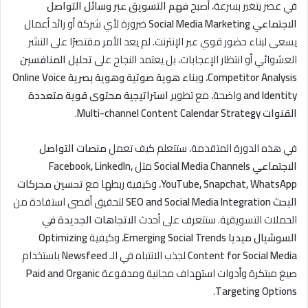
في عصر يتغير بسرعة، أصبح
فهم التسويق عبر وسائل التواصل
الاجتماعي Social Media Marketing
ضرورة لأي شركة أو رائد أعمال
يسعى لبناء حضور قوي عبر الإنترنت. لم يعد الأمر مقتصرًا على النشر
العشوائي أو انتظار الإعجابات، بل يعتمد النجاح على
تحليل المنافسين
Competitor Analysis
، و
بناء هوية صوتية وهوية بصرية Online Voice
and Identity
واضحة، مع تطوير
استراتيجية محتوى قوية متعددة
القنوات Multi-channel Content Calendar Strategy
.
في هذه الدورة المتقدمة، ستتعلم كيف تعمل
منصات التواصل
الاجتماعي Social Media Channels
مثل
Facebook, LinkedIn,
YouTube, Snapchat, WhatsApp
، وكيفية ربطها مع
تحسين محركات
البحث SEO and Social Media Integration
لتحقيق أقصى استفادة من
الحملات التسويقية. ستتعرف على أحدث
الاتجاهات الجديدة في
السوشيال ميديا Emerging Social Trends
، وكيفية
Optimizing
Content for Social Media
لجذب الانتباه في الـ
Newsfeed
باستخدام
صيغ مبتكرة وأدوات استهداف مجانية ومدفوعة
Paid and Organic
.
Targeting Options