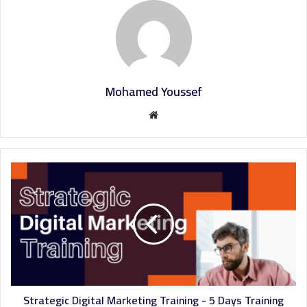
Mohamed Youssef
م
و
ق
ع
ا
ل
و
ي
ب
Strategic Digital Marketing Training - 5 Days Training