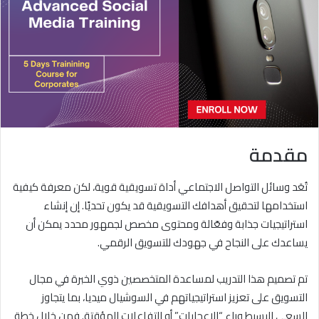
ي
د
ا
إ
ل
ك
ت
ر
مقدمة
و
ن
تُعَد وسائل التواصل الاجتماعي أداة تسويقية قوية، لكن معرفة كيفية
ي
استخدامها لتحقيق أهدافك التسويقية قد يكون تحديًا. إن إنشاء
ا
استراتيجيات جذابة وفعّالة ومحتوى مخصص لجمهور محدد يمكن أن
يساعدك على النجاح في جهودك للتسويق الرقمي.
تم تصميم هذا التدريب لمساعدة المتخصصين ذوي الخبرة في مجال
التسويق على تعزيز استراتيجياتهم في السوشيال ميديا، بما يتجاوز
السعي البسيط وراء “الإعجابات” أو التفاعلات المؤقتة. فمن خلال خطة