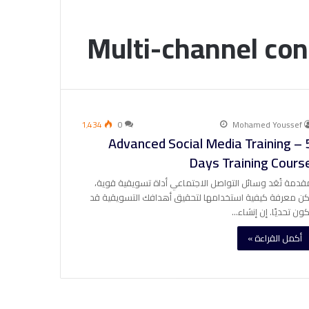
Multi-channel con
1٬434
0
Mohamed Youssef
Advanced Social Media Training – 
Days Training Cours
قدمة تُعَد وسائل التواصل الاجتماعي أداة تسويقية قوية،
كن معرفة كيفية استخدامها لتحقيق أهدافك التسويقية قد
كون تحديًا. إن إنشاء…
أكمل القراءة »