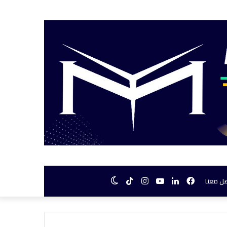
فيسبوك
لينكدإن
يوتيوب
انستقرام
TikTok
الوضع
ل معنا
المظلم