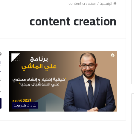
الرئيسية
/
content creation
content creation
ب
–
ت
ا
م
لقاءات تليفزيونية