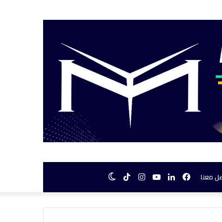
فيسبوك
لينكدإن
يوتيوب
انستقرام
TikTok
الوضع
ل معنا
المظلم