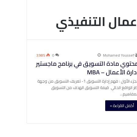
اعمال التنفيذي
3٬985
0
Mohamed Youssef
حتوي مادة التسويق في برنامج ماجستير
دارة الأعمال – MBA
الجزء الأول : فهم إدارة التسويق 1- تعريف التسويق من وجهة
ظر الواقع الحالي قيمة التسويق الهدف من التسويق
لمفاهيم…
أكمل القراءة »