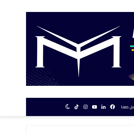
فيسبوك
لينكدإن
يوتيوب
انستقرام
TikTok
الوضع
ل معنا
المظلم