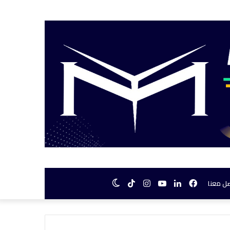
فيسبوك
لينكدإن
يوتيوب
انستقرام
TikTok
الوضع
ل معنا
المظلم