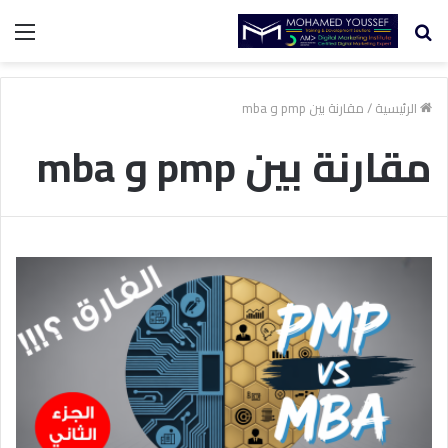
بحث
الق
عن
الرئيسية
/
مقارنة بين pmp و mba
مقارنة بين pmp و mba