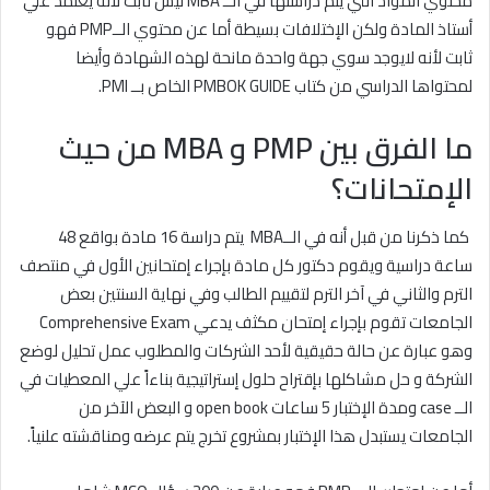
محتوي المواد التي يتم دراستها في الــ MBA ليس ثابت لأنه يعتمد علي
أستاذ المادة ولكن الإختلافات بسيطة أما عن محتوي الــPMP فهو
ثابت لأنه لايوجد سوي جهة واحدة مانحة لهذه الشهادة وأيضا
لمحتواها الدراسي من كتاب PMBOK GUIDE الخاص بــ PMI.
ما الفرق بين PMP و MBA من حيث
الإمتحانات؟
كما ذكرنا من قبل أنه في الــMBA يتم دراسة 16 مادة بواقع 48
ساعة دراسية ويقوم دكتور كل مادة بإجراء إمتحانين الأول في منتصف
الترم والثاني في آخر الترم لتقييم الطالب وفي نهاية السنتين بعض
الجامعات تقوم بإجراء إمتحان مكثف يدعي Comprehensive Exam
وهو عبارة عن حالة حقيقية لأحد الشركات والمطلوب عمل تحليل لوضع
الشركة و حل مشاكلها بإقتراح حلول إستراتيجية بناءاً علي المعطيات في
الــ case ومدة الإختبار 5 ساعات open book و البعض الآخر من
الجامعات يستبدل هذا الإختبار بمشروع تخرج يتم عرضه ومناقشته علنياً.