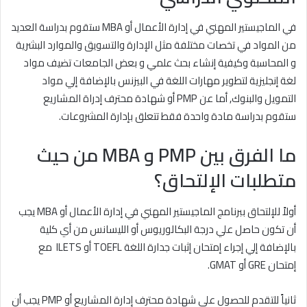
في الماجيستير المهني في إدارة الأعمال أو MBA ستقوم بدراسة العديد
من المواد في تخصات مختلفة مثل الإدارة والتسويق والموارد البشرية
و المحاسبة وكيفية إنشاء بحث علمي و بعض الجامعات تضيف مواد
لغة إنجليزية لتطوير مهارات اللغة في البيزنس بالإضافة إلي مواد
التمويل والبنوك, أما عن PMP أو شهادة محترف إدراة المشاريع
ستقوم بدراسة مادة واحدة فقط تتعلق بإدارة المشروعات.
ما الفرق بين PMP و MBA من حيث
متطلبات الإلتحاق؟
أولاً للإلتحاق ببرنامج الماجيستير المهني في إدارة الأعمال أو MBA يجب
أن تكون حاصل علي درجة البكالوريوس أو الليسانس من أي كلية
بالإضافة إلي إجراء إمتحان إثبات جدارة اللغة TOEFL أو ILETS مع
إمتحان GRE أو GMAT.
ثانياً للتقدم للحصول علي شهادة محترف إدارة المشاريع أو PMP يجب أن