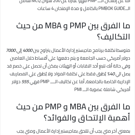
أما عن إمتحان الـــ PMP فهو عبارة عن 200 سؤال MCQ شامل
الــPMBOK GUIDE بالكامل و مدة الإمتحان 4 ساعات
ما الفرق بين PMP و MBA من حيث
التكاليف؟
متوسط تكلفة برنامج ماجيستير إدارة الأعمال يتراوح بين
4000
إلي
7000
دولار أمريكي حسب الجامعة و يتم دفعها علي أقساط خلال العامين
وفي حالة أنك تتبع أحد النقابات أو الهيئات يمكن أن تحصل علي خصم قد
يصل الي
40%
يٌطبق فقط علي تكلفة المواد ولا يٌطبق علي المصاريف
الإدارية الخاصة بالجامعة, أما عن تكاليف الــــ PMP فهي
555
دولار
أمريكي شاملة عضوية الـــ PMI
ما الفرق بين MBA و PMP من حيث
أهمية الإلتحاق والفوائد؟
بمعني آخر متي يجب أن تلتحق بماجيستير إدارة الأعمال ومتي يجب