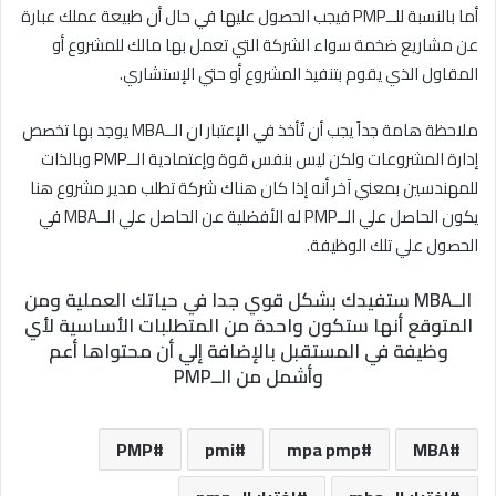
أما بالنسبة للــPMP فيجب الحصول عليها في حال أن طبيعة عملك عبارة
عن مشاريع ضخمة سواء الشركة التي تعمل بها مالك للمشروع أو
المقاول الذي يقوم بتنفيذ المشروع أو حتي الإستشاري.
ملاحظة هامة جداً يجب أن تٌأخذ في الإعتبار ان الــMBA يوجد بها تخصص
إدارة المشروعات ولكن ليس بنفس قوة وإعتمادية الــPMP وبالذات
للمهندسين بمعني آخر أنه إذا كان هناك شركة تطلب مدير مشروع هنا
يكون الحاصل علي الــPMP له الأفضلية عن الحاصل علي الــMBA في
الحصول علي تلك الوظيفة.
الــMBA ستفيدك بشكل قوي جدا في حياتك العملية ومن
المتوقع أنها ستكون واحدة من المتطلبات الأساسية لأي
وظيفة في المستقبل بالإضافة إلي أن محتواها أعم
وأشمل من الــPMP
PMP
pmi
mpa pmp
MBA