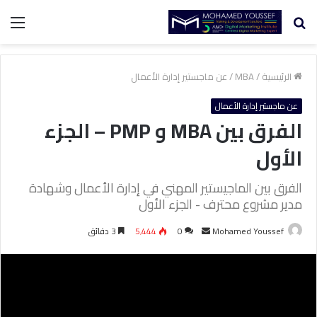
بحث
الق
عن
الرئيسية
/
MBA
/
عن ماجستير إدارة الأعمال
عن ماجستير إدارة الأعمال
الفرق بين MBA و PMP – الجزء
الأول
الفرق بين الماجيستير المهني في إدارة الأعمال وشهادة
مدير مشروع محترف - الجزء الأول
Mohamed Youssef
أ
0
5٬444
3 دقائق
ر
س
ل
ب
ر