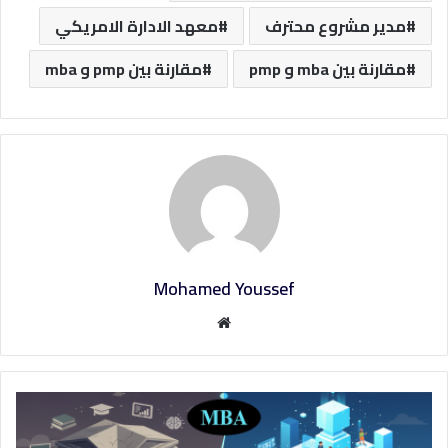
مدير مشروع محترف
معهد الادارة الامريكي
مقارنة بين mba و pmp
مقارنة بين pmp و mba
Mohamed Youssef
م
و
ق
ع
ا
ل