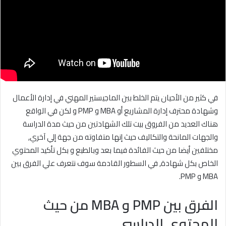
ي
د
ا
إ
ل
ك
ت
في كثير من الأحيان يتم الخلط بين الماجيستير المهني في إدارة الأعمال
ر
و
وشهادة محترف إدارة المشاريع أو MBA و PMP و لكن في الواقع
ن
هناك العديد من الفروق بيت تلك الشهادتين من حيث مدة الدراسة
ي
والجهات المانحة والتكاليف حيث إنها متفاوته من جهة إلي آخري,
ا
مختلفين أيضا من حيث الفائدة فيما بعد وبالطبع و بكل تأكيد المحتوي
الخاص بكل شهادة, في السطور القادمة سوف نتعرف علي الفرق بين
MBA و PMP.
الفرق بين PMP و MBA من حيث
المحتوي الدراسي