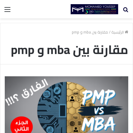
بحث
الق
عن
الرئيسية
/
مقارنة بين mba و pmp
مقارنة بين mba و pmp