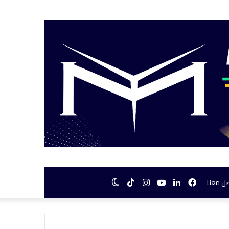
فيسبوك
لينكدإن
يوتيوب
انستقرام
TikTok
الوضع
ل معنا
المظلم