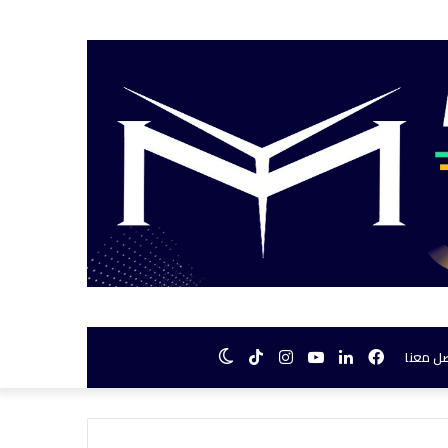
فيسبوك
لينكدإن
يوتيوب
انستقرام
TikTok
الوضع
ل معنا
المظلم