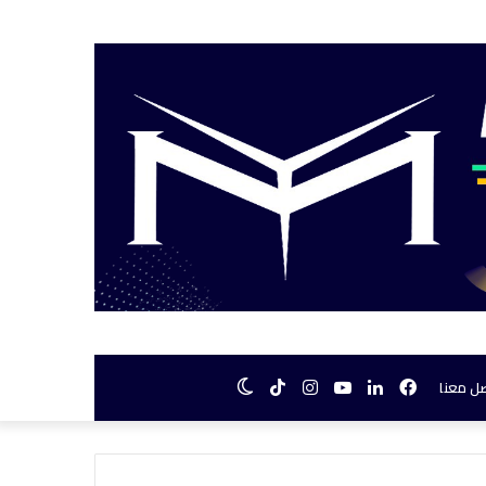
فيسبوك
لينكدإن
يوتيوب
انستقرام
TikTok
الوضع
ل معنا
المظلم