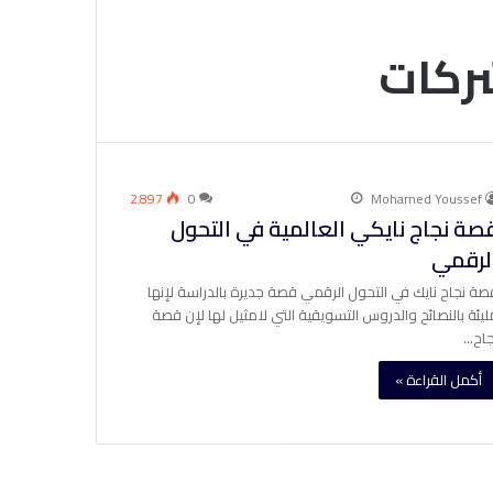
شركات
2٬897
0
Mohamed Youssef
صة نجاج نايكي العالمية في التحول
لرقمي
صة نجاح نايك في التحول الرقمي قصة جديرة بالدراسة لإنها
ليئة بالنصائح والدروس التسويقية التي لامثيل لها لإن قصة
جاح…
أكمل القراءة »