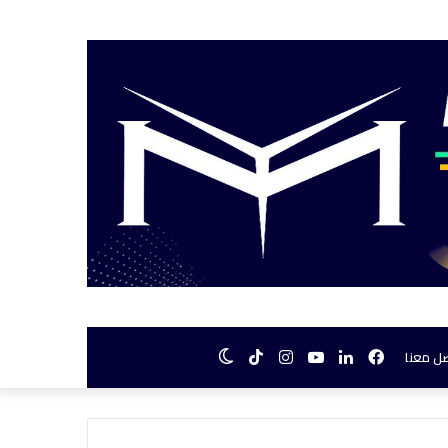
فيسبوك
لينكدإن
يوتيوب
انستقرام
TikTok
الوضع
ل معنا
المظلم