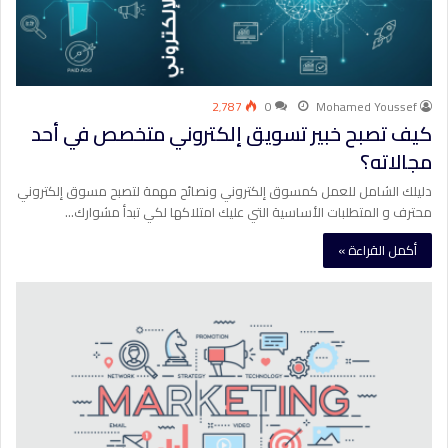
2٬787
0
Mohamed Youssef
كيف تصبح خبير تسويق إلكتروني متخصص في أحد
مجالاته؟
دليلك الشامل للعمل كمسوق إلكتروني ونصائح مهمة لتصبح مسوق إلكتروني
محترف و المتطلبات الأساسية التي عليك امتلاكها لكي تبدأ مشوارك…
أكمل القراءة »