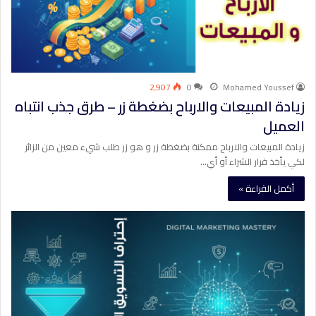
2٬907
0
Mohamed Youssef
زيادة المبيعات والارباح بضغطة زر – طرق جذب انتباه
العميل
زيادة المبيعات والارباح ممكنة بضغطة زر و هو زر طلب شيء معين من الزائر
لكي يأخذ قرار الشراء أو أي…
أكمل القراءة »