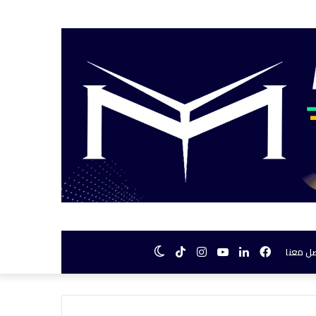
فيسبوك
لينكدإن
يوتيوب
انستقرام
TikTok
الوضع
ل معنا
المظلم