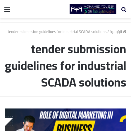
بحث
الق
عن
الرئيسية
/
tender submission guidelines for industrial SCADA solutions
tender submission
guidelines for industrial
SCADA solutions