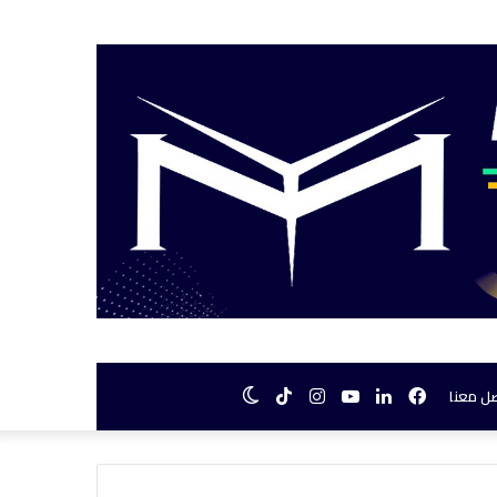
فيسبوك
لينكدإن
يوتيوب
انستقرام
TikTok
الوضع
ل معنا
المظلم