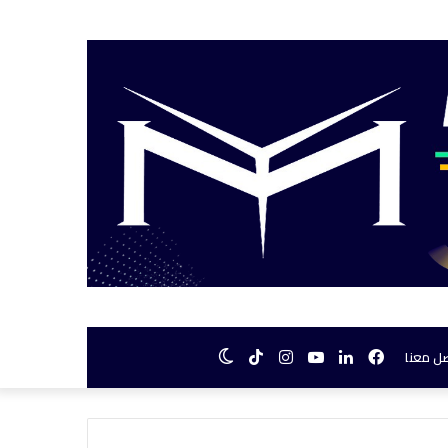
فيسبوك
لينكدإن
يوتيوب
انستقرام
TikTok
الوضع
ل معنا
المظلم