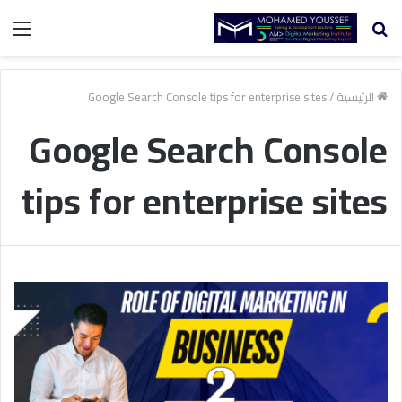
بحث
الق
عن
الرئيسية
/
Google Search Console tips for enterprise sites
Google Search Console
tips for enterprise sites