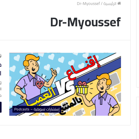
الرئيسية
/
Dr-Myoussef
Dr-Myoussef
م
ا
و
ا
م
إستشارات تسويقية – Podcasts