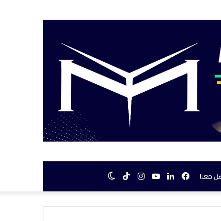
فيسبوك
لينكدإن
يوتيوب
انستقرام
TikTok
الوضع
ل معنا
المظلم