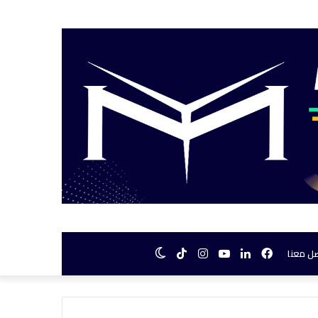
فيسبوك
لينكدإن
يوتيوب
انستقرام
TikTok
الوضع
ل معنا
المظلم