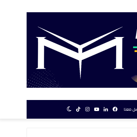
فيسبوك
لينكدإن
يوتيوب
انستقرام
TikTok
الوضع
ل معنا
المظلم