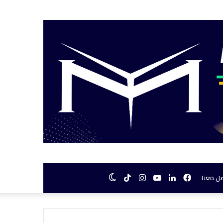
فيسبوك
لينكدإن
يوتيوب
انستقرام
TikTok
الوضع
ل معنا
المظلم