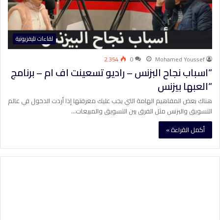
لقاءات تليفزيونية
2٬354
0
Mohamed Youssef
“اسباب نجاح البزنس – راديو تسعينت اف ام – برنامج
“العبها بيزنس
هناك بعض المفاهيم الهامة التي يجب عليك معرفتها إذا أردت الدخول في عالم
التسويق والبزنس مثل الفرق بين التسويق والمبيعات…
أكمل القراءة »