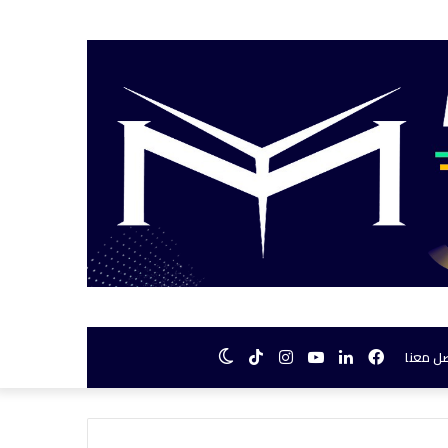
فيسبوك
لينكدإن
يوتيوب
انستقرام
TikTok
الوضع
ل معنا
المظلم