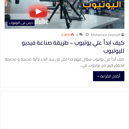
درس فى اليوتيوب
2٬985
0
Mohamed Youssef
كيف ابدأ علي يوتيوب – طريقة صناعة فيديو
لليوتيوب
كيف أبدأ علي يوتيوب سؤال مهم جدا لكل من يريد البدء بداية صحيحة و محترفة
ليحقق الربح من يوتيوب, في…
أكمل القراءة »