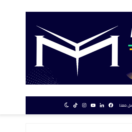
فيسبوك
لينكدإن
يوتيوب
انستقرام
TikTok
الوضع
ل معنا
المظلم