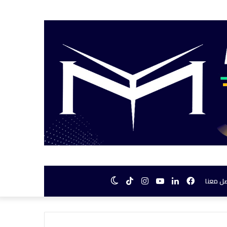
فيسبوك
لينكدإن
يوتيوب
انستقرام
TikTok
الوضع
ل معنا
المظلم