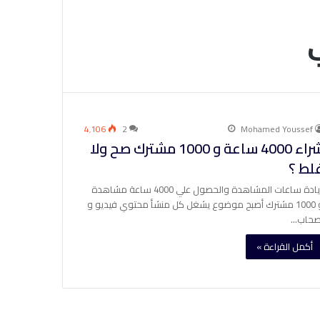
4٬106
2
Mohamed Youssef
شراء 4000 ساعة و 1000 مشترك صح ولا
لط ؟
زيادة ساعات المشاهدة والحصول علي 4000 ساعة مشاهدة
و 1000 مشترك أصبح موضوع يشغل كل منشأ محتوي فيديو و
صحاب…
أكمل القراءة »