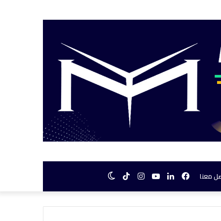
فيسبوك
لينكدإن
يوتيوب
انستقرام
TikTok
الوضع
ل معنا
المظلم