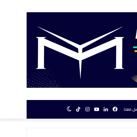
فيسبوك
لينكدإن
يوتيوب
انستقرام
TikTok
الوضع
ل معنا
المظلم