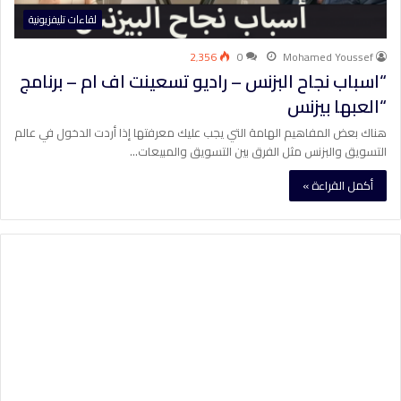
لقاءات تليفزيونية
2٬356
0
Mohamed Youssef
“اسباب نجاح البزنس – راديو تسعينت اف ام – برنامج
“العبها بيزنس
هناك بعض المفاهيم الهامة التي يجب عليك معرفتها إذا أردت الدخول في عالم
التسويق والبزنس مثل الفرق بين التسويق والمبيعات…
أكمل القراءة »