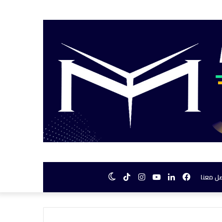
فيسبوك
لينكدإن
يوتيوب
انستقرام
TikTok
الوضع
ل معنا
المظلم