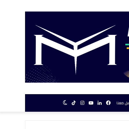
فيسبوك
لينكدإن
يوتيوب
انستقرام
TikTok
الوضع
ل معنا
المظلم