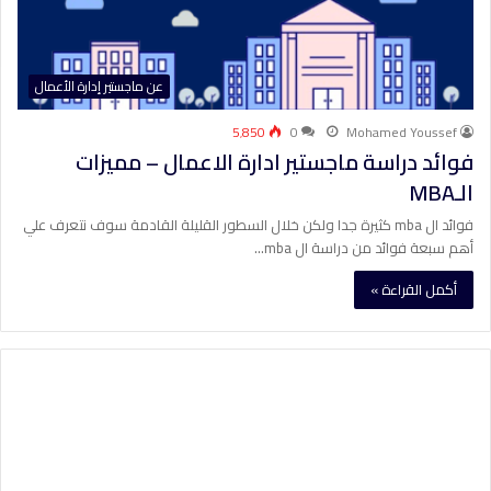
عن ماجستير إدارة الأعمال
5٬850
0
Mohamed Youssef
فوائد دراسة ماجستير ادارة الاعمال – مميزات
الـMBA
فوائد ال mba كثيرة جدا ولكن خلال السطور القليلة القادمة سوف نتعرف علي
أهم سبعة فوائد من دراسة ال mba…
أكمل القراءة »