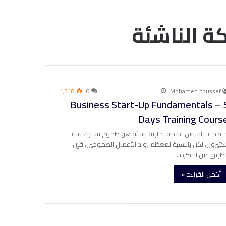
ة الناشئة
1٬518
0
Mohamed Youssef
Business Start-Up Fundamentals – 
Days Training Cours
قدمة تأسيس علامة تجارية ناشئة هو طموح يشترك فيه
لكثيرون، لكن بالنسبة لمعظم رواد الأعمال الطموحين، فإن
لطريق من الفكرة…
أكمل القراءة »