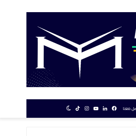
فيسبوك
لينكدإن
يوتيوب
انستقرام
TikTok
الوضع
ل معنا
المظلم