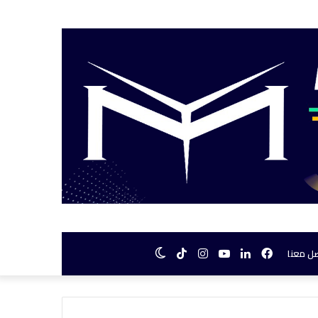
فيسبوك
لينكدإن
يوتيوب
انستقرام
TikTok
الوضع
ل معنا
المظلم