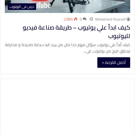
درس فى اليوتيوب
2٬985
0
Mohamed Youssef
كيف ابدأ علي يوتيوب – طريقة صناعة فيديو
لليوتيوب
كيف أبدأ علي يوتيوب سؤال مهم جدا لكل من يريد البدء بداية صحيحة و محترفة
ليحقق الربح من يوتيوب, في…
أكمل القراءة »