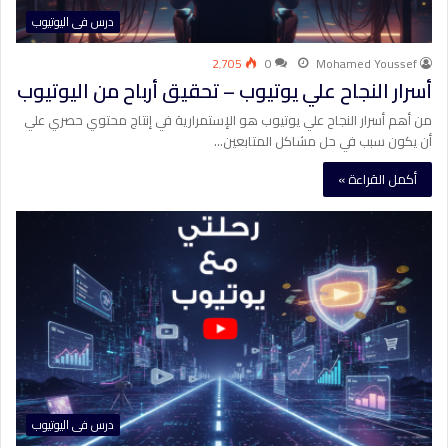
درس فى اليوتيوب
2٬705
0
Mohamed Youssef
أسرار النجاح علي يوتيوب – تحقيق أرباح من اليوتيوب
من أهم أسرار النجاح علي يوتيوب هو الإستمرارية في إنتاج محتوي حصري علي
أن يكون سبب في حل مشاكل المتابعين…
أكمل القراءة »
درس فى اليوتيوب