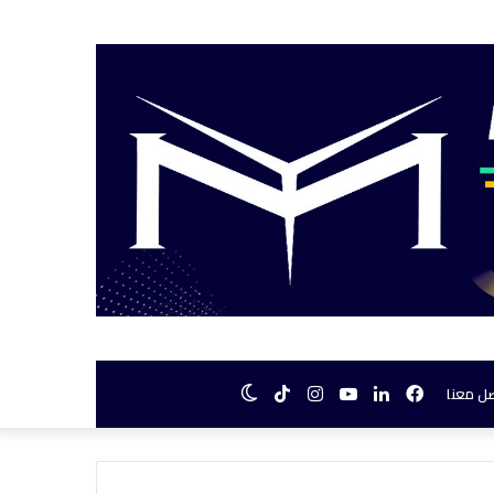
فيسبوك
لينكدإن
يوتيوب
انستقرام
TikTok
الوضع
ل معنا
المظلم