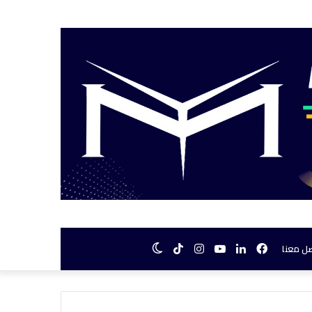
فيسبوك
لينكدإن
يوتيوب
انستقرام
TikTok
الوضع
ل معنا
المظلم